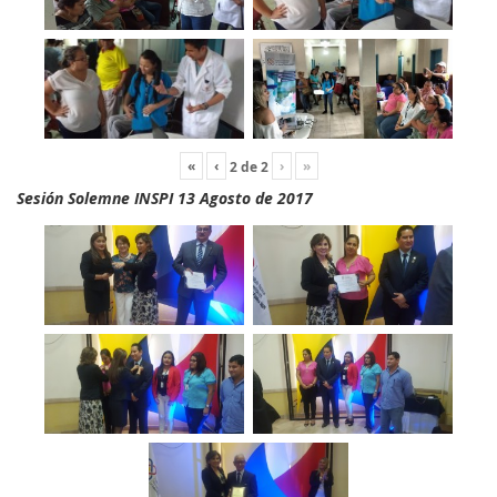
«
‹
›
»
2
de
2
Sesión Solemne INSPI 13 Agosto de 2017