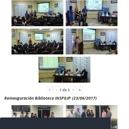
«
‹
›
»
1
de
3
Reinauguración Biblioteca INSPILIP (23/06/2017)