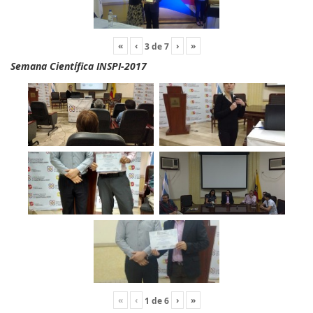
«
‹
›
»
3
de
7
Semana Científica INSPI-2017
«
‹
›
»
1
de
6