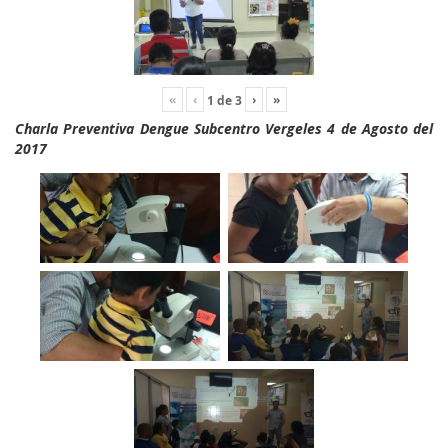
«
‹
›
»
1
de
3
Charla Preventiva Dengue Subcentro Vergeles 4 de Agosto del
2017