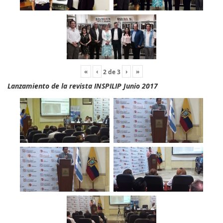
«
‹
›
»
2
de
3
Lanzamiento de la revista INSPILIP Junio 2017