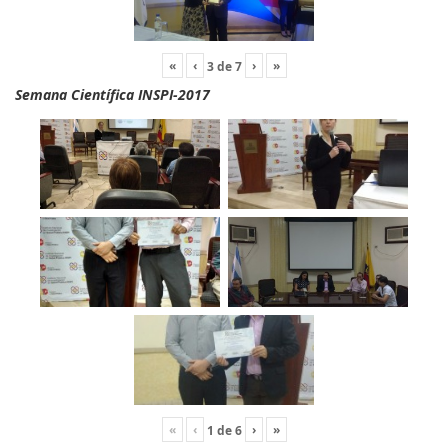
«
‹
›
»
3
de
7
Semana Científica INSPI-2017
«
‹
›
»
1
de
6