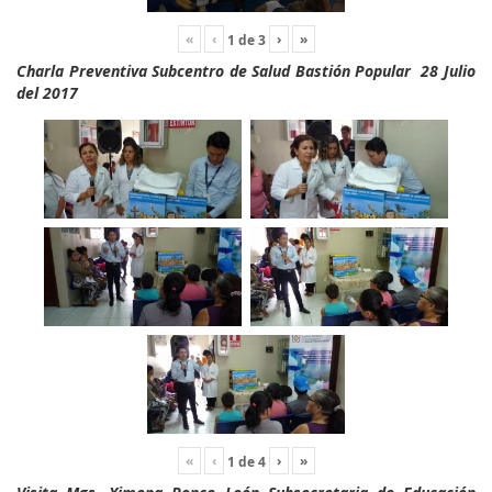
«
‹
›
»
1
de
3
Charla Preventiva Subcentro de Salud Bastión Popular 28 Julio
del 2017
«
‹
›
»
1
de
4