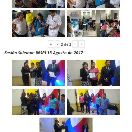
«
‹
›
»
2
de
2
Sesión Solemne INSPI 13 Agosto de 2017