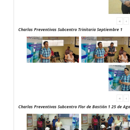
«
‹
Charlas Preventivas Subcentro Trinitaria Septiembre 1
«
‹
Charlas Preventivas Subcentro Flor de Bastión 1 25 de Ag