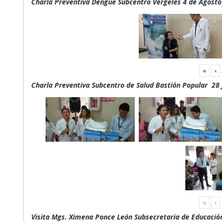
Charla Preventiva Dengue Subcentro Vergeles 4 de Agosto
«
‹
Charla Preventiva Subcentro de Salud Bastión Popular 28 
«
‹
Visita Mgs. Ximena Ponce León Subsecretaria de Educación 