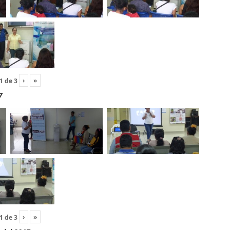
›
»
1
de
3
7
›
»
1
de
3