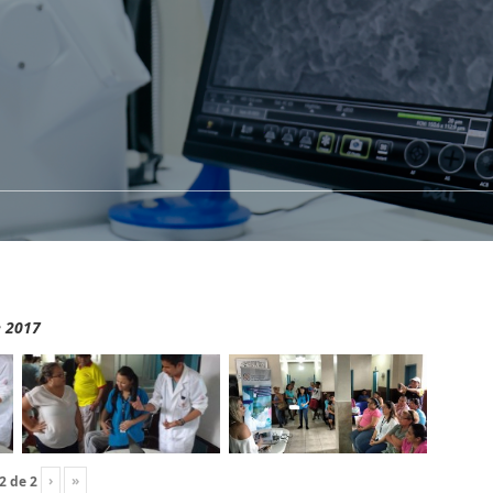
e 2017
›
»
2
de
2