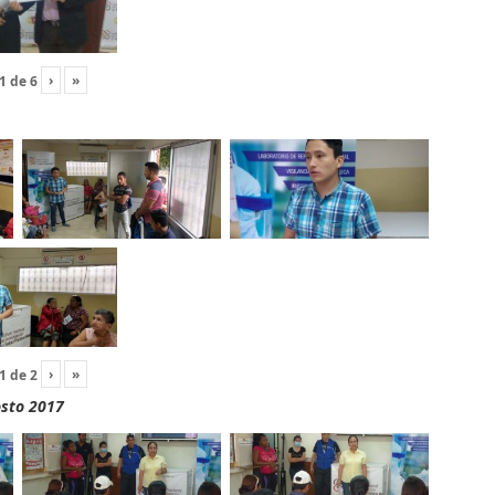
›
»
1
de
6
›
»
1
de
2
osto 2017