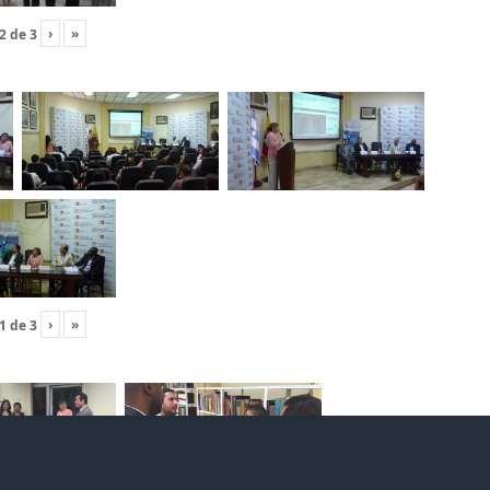
›
»
2
de
3
›
»
1
de
3