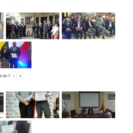
›
»
2
de
7