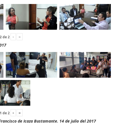
›
»
2
de
2
2017
›
»
1
de
2
rancisco de Icaza Bustamante. 14 de julio del 2017