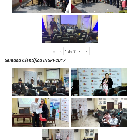
«
‹
›
»
1
de
7
Semana Científica INSPI-2017