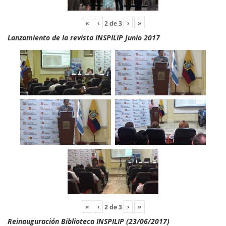
«
‹
›
»
2
de
3
Lanzamiento de la revista INSPILIP Junio 2017
«
‹
›
»
2
de
3
Reinauguración Biblioteca INSPILIP (23/06/2017)