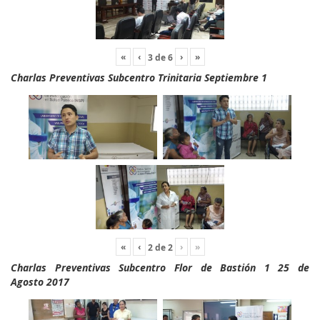
«
‹
›
»
3
de
6
Charlas Preventivas Subcentro Trinitaria Septiembre 1
«
‹
›
»
2
de
2
Charlas Preventivas Subcentro Flor de Bastión 1 25 de
Agosto 2017