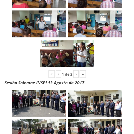
«
‹
›
»
1
de
2
Sesión Solemne INSPI 13 Agosto de 2017