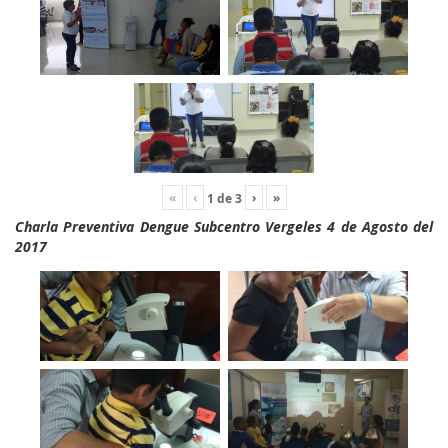
«
‹
›
»
1
de
3
Charla Preventiva Dengue Subcentro Vergeles 4 de Agosto del
2017