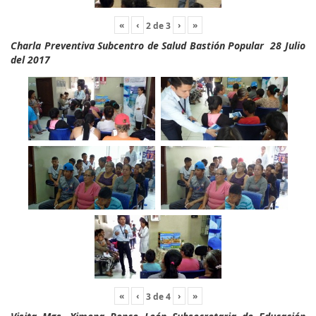
«
‹
›
»
2
de
3
Charla Preventiva Subcentro de Salud Bastión Popular 28 Julio
del 2017
«
‹
›
»
3
de
4