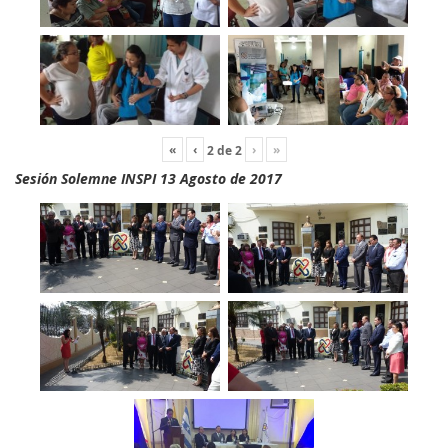
«
‹
›
»
2
de
2
Sesión Solemne INSPI 13 Agosto de 2017