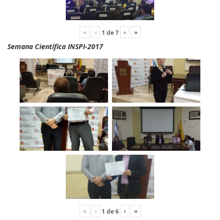
«
‹
›
»
1
de
7
Semana Científica INSPI-2017
«
‹
›
»
1
de
6