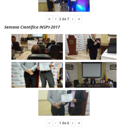
«
‹
›
»
2
de
7
Semana Científica INSPI-2017
«
‹
›
»
1
de
6