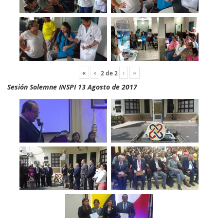
«
‹
›
»
2
de
2
Sesión Solemne INSPI 13 Agosto de 2017