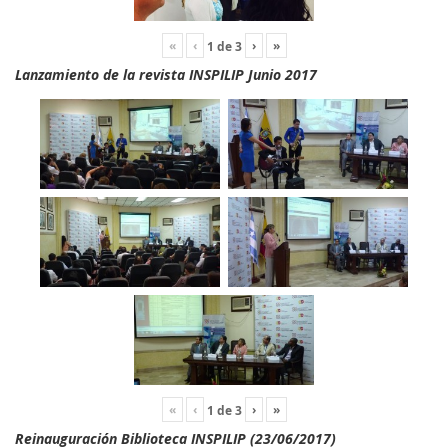
«
‹
›
»
1
de
3
Lanzamiento de la revista INSPILIP Junio 2017
«
‹
›
»
1
de
3
Reinauguración Biblioteca INSPILIP (23/06/2017)