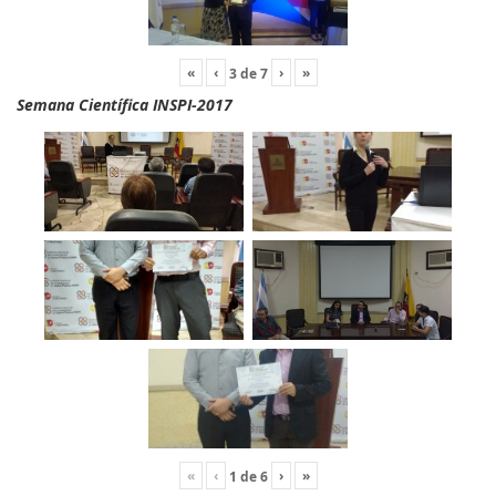
«
‹
›
»
3
de
7
Semana Científica INSPI-2017
«
‹
›
»
1
de
6