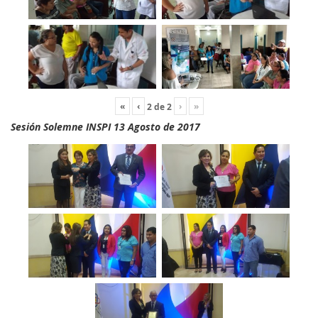
«
‹
›
»
2
de
2
Sesión Solemne INSPI 13 Agosto de 2017