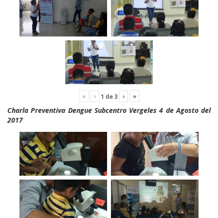
«
‹
›
»
1
de
3
Charla Preventiva Dengue Subcentro Vergeles 4 de Agosto del
2017