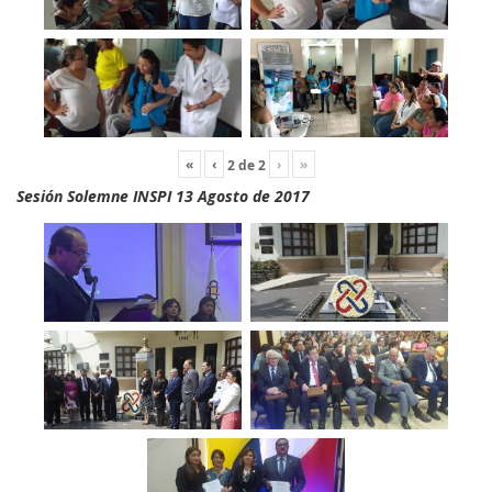
«
‹
›
»
2
de
2
Sesión Solemne INSPI 13 Agosto de 2017