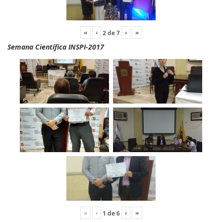
«
‹
›
»
2
de
7
Semana Científica INSPI-2017
«
‹
›
»
1
de
6