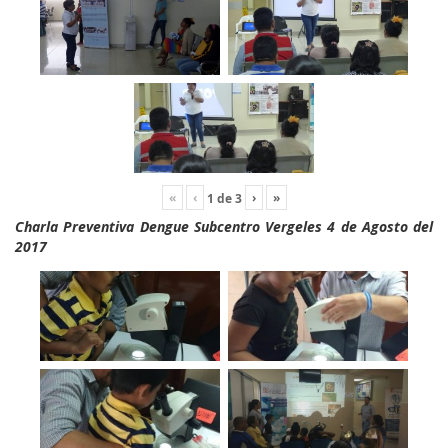
«
‹
›
»
1
de
3
Charla Preventiva Dengue Subcentro Vergeles 4 de Agosto del
2017