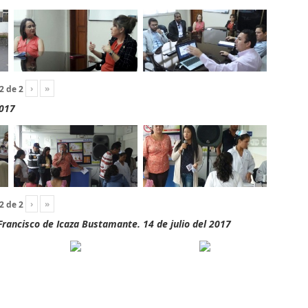
›
»
2
de
2
2017
›
»
2
de
2
rancisco de Icaza Bustamante. 14 de julio del 2017