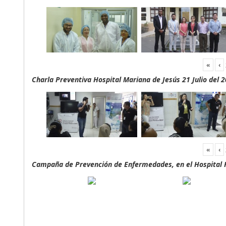
«
‹
Charla Preventiva Hospital Mariana de Jesús 21 Julio del 
«
‹
Campaña de Prevención de Enfermedades, en el Hospital F