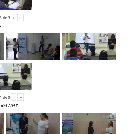
›
»
3
de
3
7
›
»
1
de
3
 del 2017