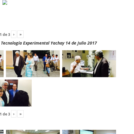
›
»
1
de
3
y Tecnología Experimental Yachay 14 de Julio 2017
›
»
1
de
3