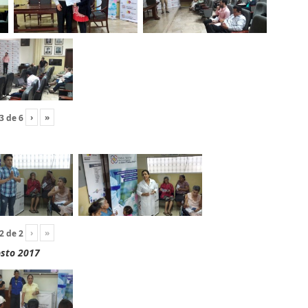
›
»
3
de
6
›
»
2
de
2
osto 2017