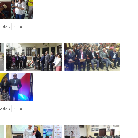
›
»
1
de
2
›
»
2
de
7