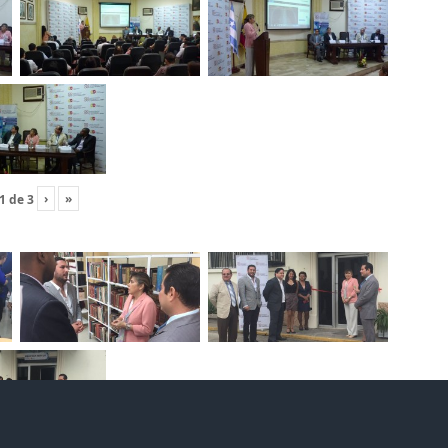
›
»
1
de
3