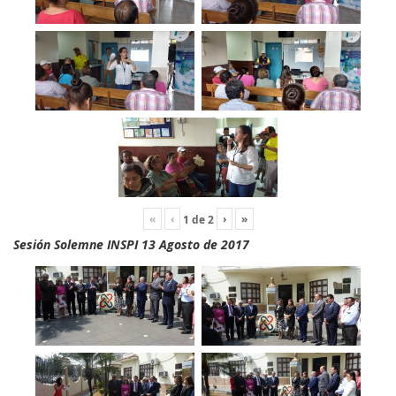
«
‹
›
»
1
de
2
Sesión Solemne INSPI 13 Agosto de 2017