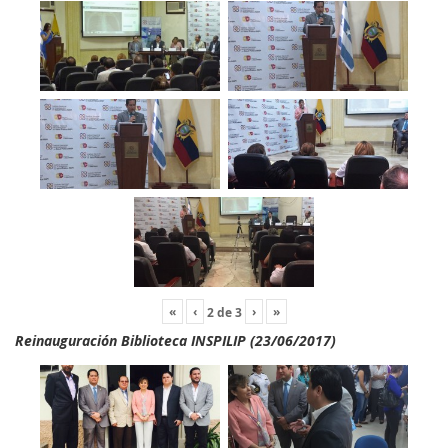
«
‹
›
»
2
de
3
Reinauguración Biblioteca INSPILIP (23/06/2017)