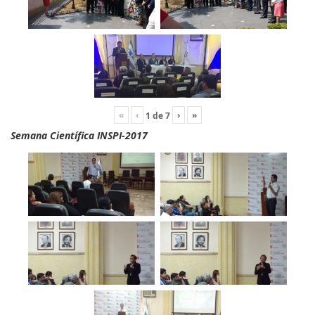
«
‹
›
»
1
de
7
Semana Científica INSPI-2017