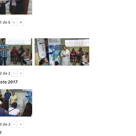
›
»
1
de
6
›
»
2
de
2
osto 2017
›
»
3
de
3
7