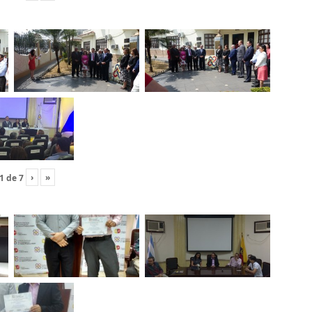
›
»
1
de
7