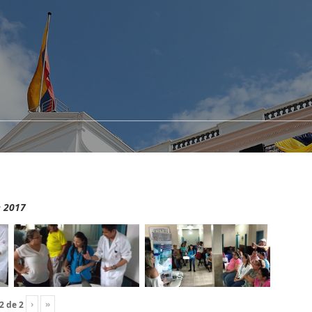
e 2017
›
»
2
de
2