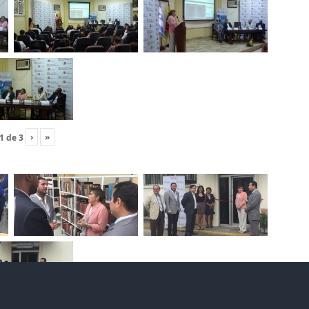
›
»
1
de
3