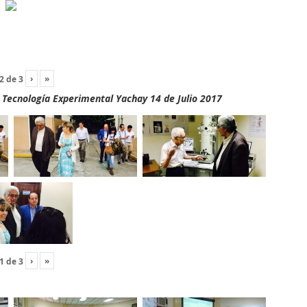
›
»
2
de
3
y Tecnología Experimental Yachay 14 de Julio 2017
›
»
1
de
3