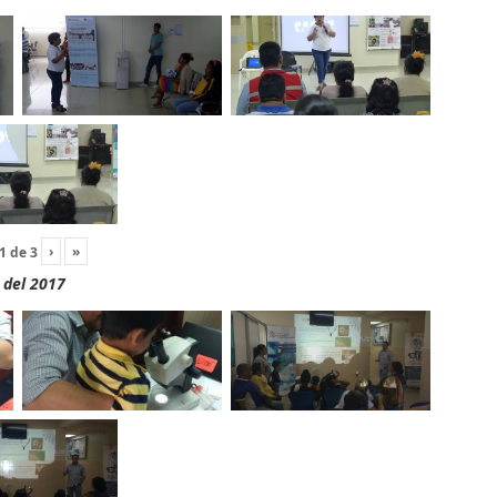
›
»
1
de
3
 del 2017