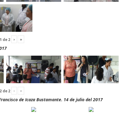
›
»
1
de
2
2017
›
»
2
de
2
rancisco de Icaza Bustamante. 14 de julio del 2017