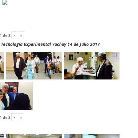
›
»
1
de
3
y Tecnología Experimental Yachay 14 de Julio 2017
›
»
1
de
3