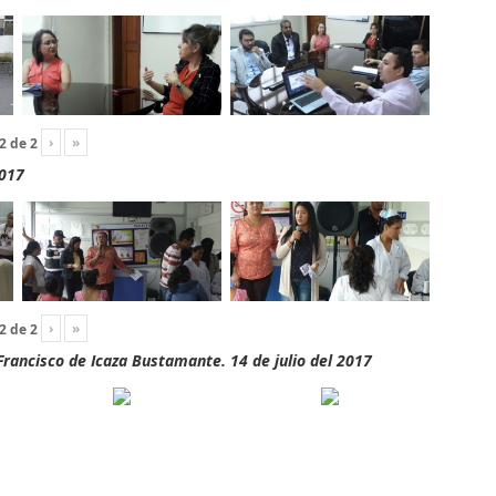
›
»
2
de
2
2017
›
»
2
de
2
rancisco de Icaza Bustamante. 14 de julio del 2017