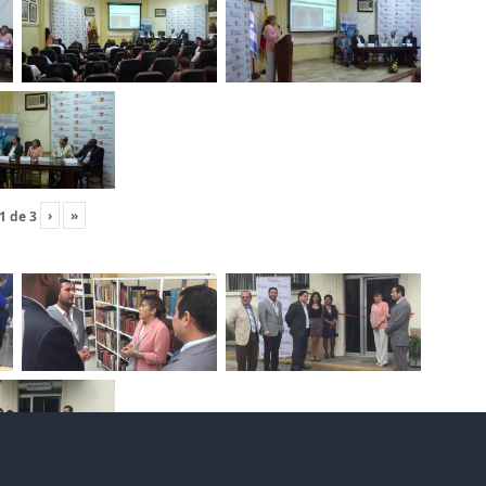
›
»
1
de
3