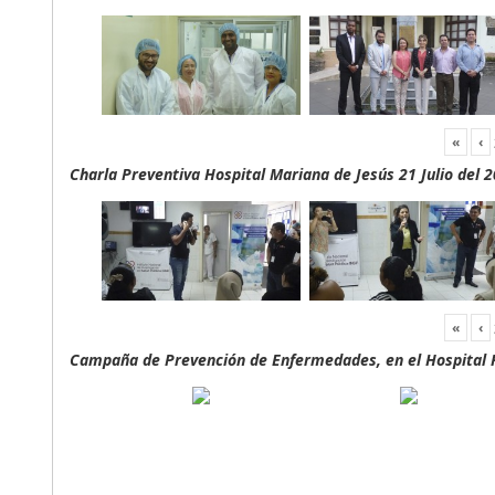
«
‹
Charla Preventiva Hospital Mariana de Jesús 21 Julio del 
«
‹
Campaña de Prevención de Enfermedades, en el Hospital F