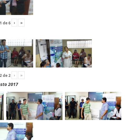
›
»
1
de
6
›
»
2
de
2
osto 2017