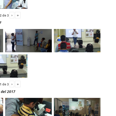
›
»
2
de
3
7
›
»
1
de
3
 del 2017