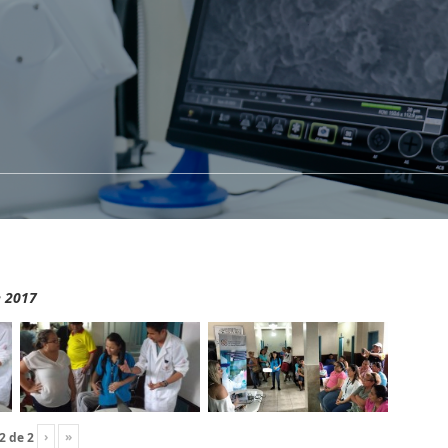
e 2017
›
»
2
de
2