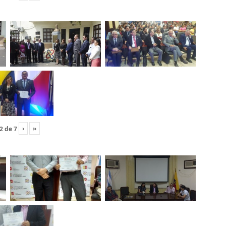
›
»
2
de
7