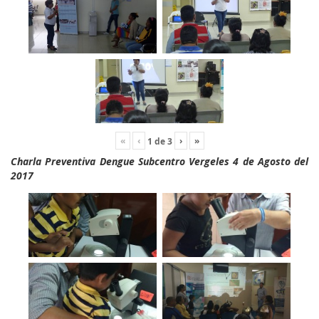
«
‹
›
»
1
de
3
Charla Preventiva Dengue Subcentro Vergeles 4 de Agosto del
2017