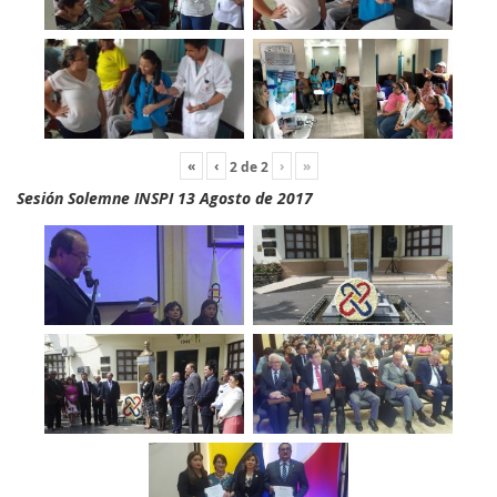
«
‹
›
»
2
de
2
Sesión Solemne INSPI 13 Agosto de 2017