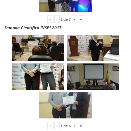
«
‹
›
»
2
de
7
Semana Científica INSPI-2017
«
‹
›
»
1
de
6