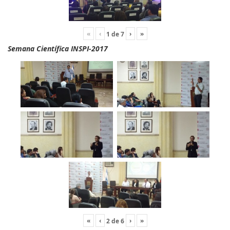
«
‹
›
»
1
de
7
Semana Científica INSPI-2017
«
‹
›
»
2
de
6