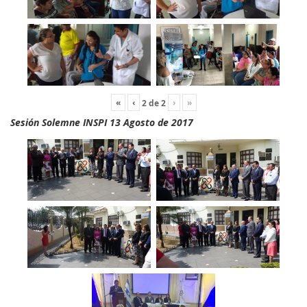
«
‹
›
»
2
de
2
Sesión Solemne INSPI 13 Agosto de 2017