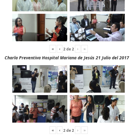
«
‹
›
»
2
de
2
Charla Preventiva Hospital Mariana de Jesús 21 Julio del 2017
«
‹
›
»
2
de
2