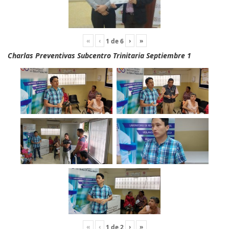
«
‹
›
»
1
de
6
Charlas Preventivas Subcentro Trinitaria Septiembre 1
«
‹
›
»
1
de
2