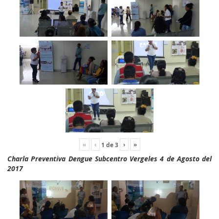
«
‹
›
»
1
de
3
Charla Preventiva Dengue Subcentro Vergeles 4 de Agosto del
2017