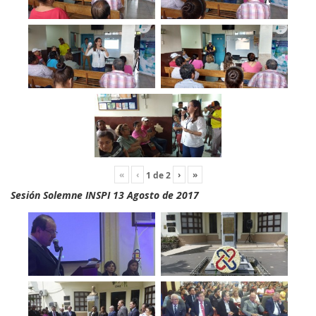
«
‹
›
»
1
de
2
Sesión Solemne INSPI 13 Agosto de 2017