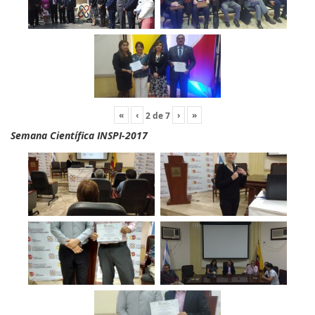
«
‹
›
»
2
de
7
Semana Científica INSPI-2017