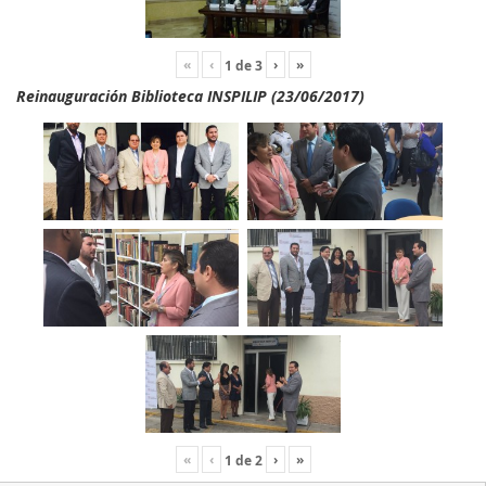
«
‹
›
»
1
de
3
Reinauguración Biblioteca INSPILIP (23/06/2017)
«
‹
›
»
1
de
2