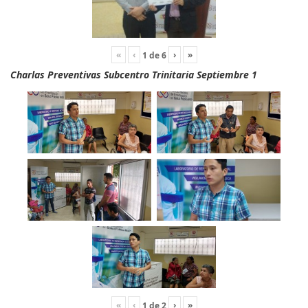
«
‹
›
»
1
de
6
Charlas Preventivas Subcentro Trinitaria Septiembre 1
«
‹
›
»
1
de
2