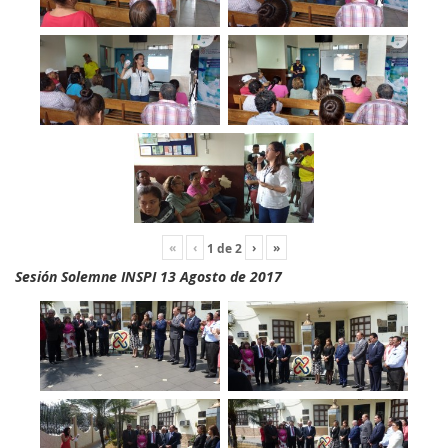
«
‹
›
»
1
de
2
Sesión Solemne INSPI 13 Agosto de 2017