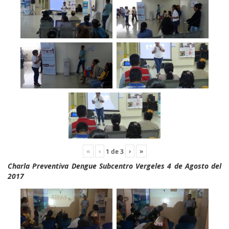
«
‹
›
»
1
de
3
Charla Preventiva Dengue Subcentro Vergeles 4 de Agosto del
2017