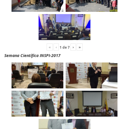
«
‹
›
»
1
de
7
Semana Científica INSPI-2017