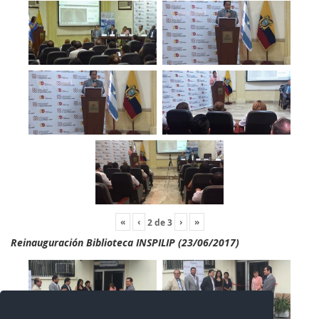
«
‹
›
»
2
de
3
Reinauguración Biblioteca INSPILIP (23/06/2017)