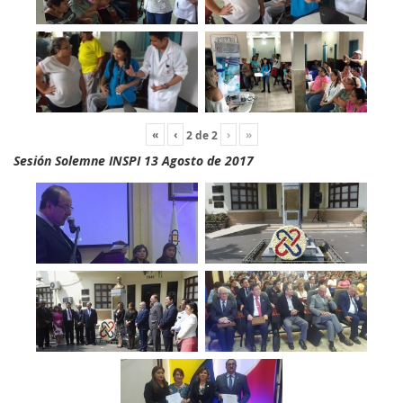
«
‹
›
»
2
de
2
Sesión Solemne INSPI 13 Agosto de 2017