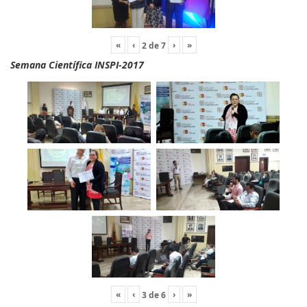
«
‹
›
»
2
de
7
Semana Científica INSPI-2017
«
‹
›
»
3
de
6