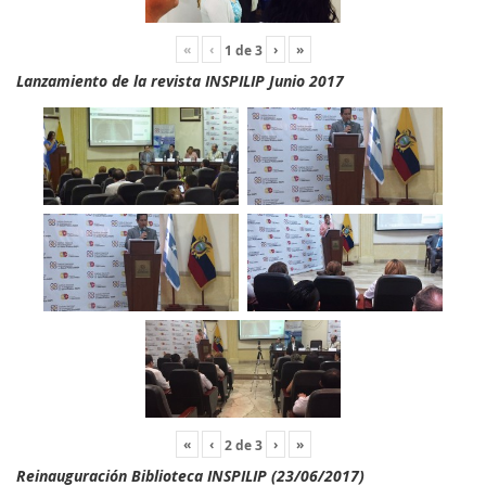
«
‹
›
»
1
de
3
Lanzamiento de la revista INSPILIP Junio 2017
«
‹
›
»
2
de
3
Reinauguración Biblioteca INSPILIP (23/06/2017)