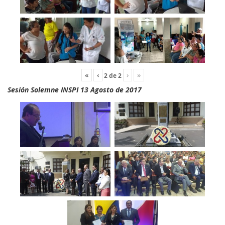
«
‹
›
»
2
de
2
Sesión Solemne INSPI 13 Agosto de 2017