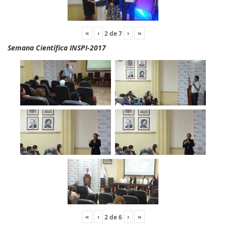
«
‹
›
»
2
de
7
Semana Científica INSPI-2017
«
‹
›
»
2
de
6