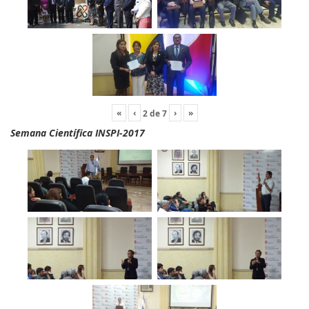
«
‹
›
»
2
de
7
Semana Científica INSPI-2017