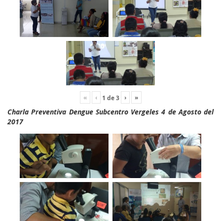
«
‹
›
»
1
de
3
Charla Preventiva Dengue Subcentro Vergeles 4 de Agosto del
2017