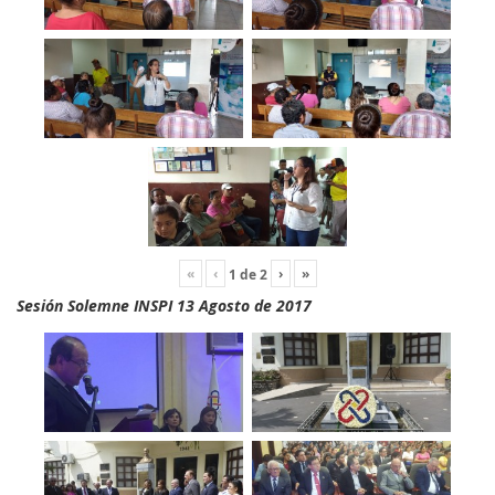
«
‹
›
»
1
de
2
Sesión Solemne INSPI 13 Agosto de 2017