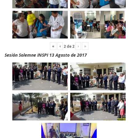
«
‹
›
»
2
de
2
Sesión Solemne INSPI 13 Agosto de 2017