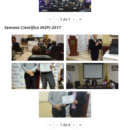
«
‹
›
»
1
de
7
Semana Científica INSPI-2017
«
‹
›
»
1
de
6