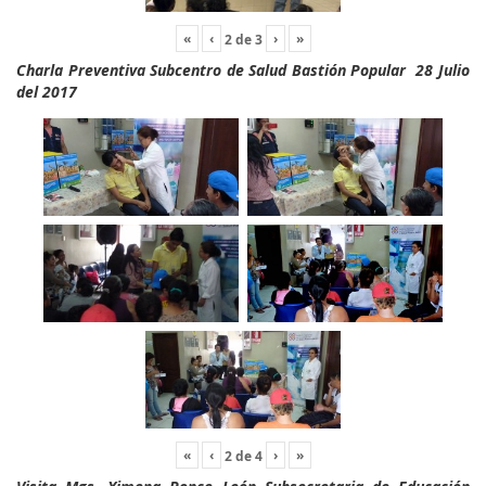
«
‹
›
»
2
de
3
Charla Preventiva Subcentro de Salud Bastión Popular 28 Julio
del 2017
«
‹
›
»
2
de
4