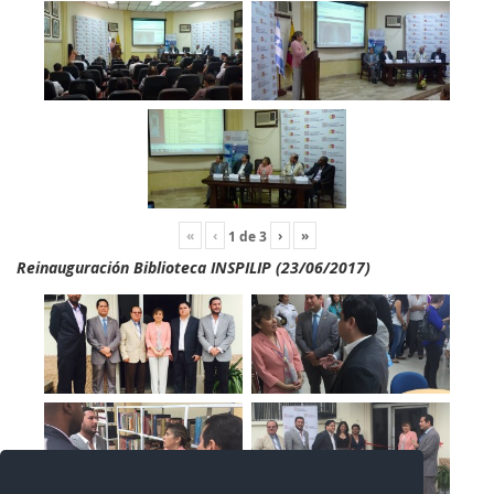
«
‹
›
»
1
de
3
Reinauguración Biblioteca INSPILIP (23/06/2017)