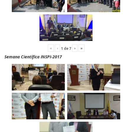
«
‹
›
»
1
de
7
Semana Científica INSPI-2017