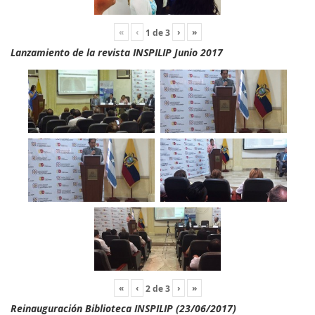
«
‹
›
»
1
de
3
Lanzamiento de la revista INSPILIP Junio 2017
«
‹
›
»
2
de
3
Reinauguración Biblioteca INSPILIP (23/06/2017)