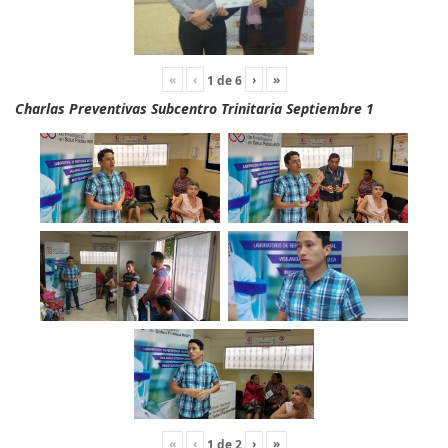
«
‹
›
»
1
de
6
Charlas Preventivas Subcentro Trinitaria Septiembre 1
«
‹
›
»
1
de
2