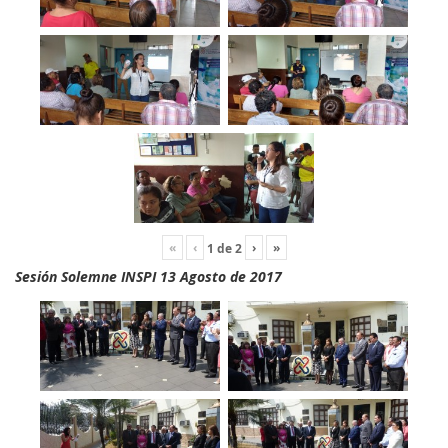
«
‹
›
»
1
de
2
Sesión Solemne INSPI 13 Agosto de 2017