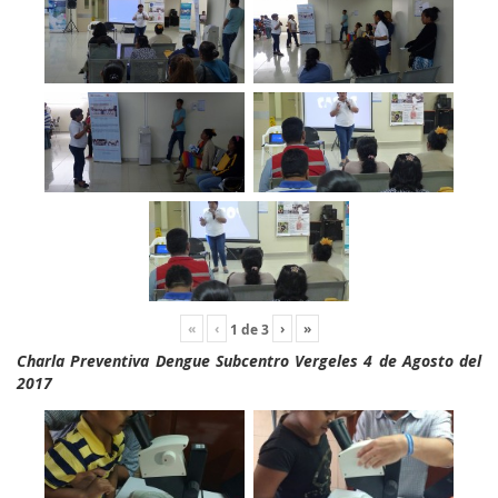
«
‹
›
»
1
de
3
Charla Preventiva Dengue Subcentro Vergeles 4 de Agosto del
2017