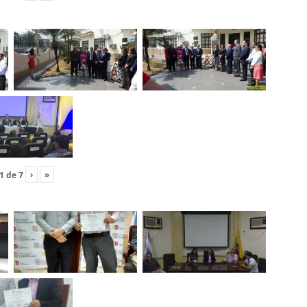
›
»
1
de
7