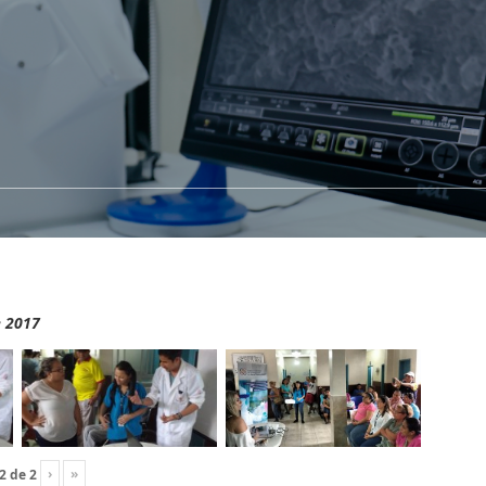
e 2017
›
»
2
de
2