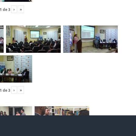
›
»
1
de
3
›
»
1
de
3