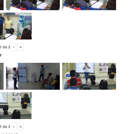
›
»
1
de
3
7
›
»
1
de
3