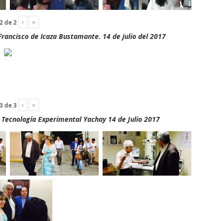
›
»
2
de
2
rancisco de Icaza Bustamante. 14 de julio del 2017
›
»
3
de
3
y Tecnología Experimental Yachay 14 de Julio 2017