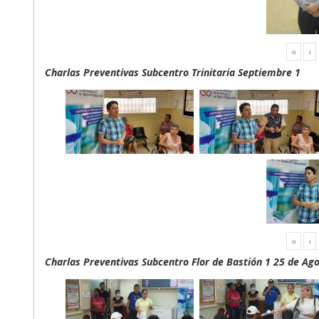
«
‹
Charlas Preventivas Subcentro Trinitaria Septiembre 1
«
‹
Charlas Preventivas Subcentro Flor de Bastión 1 25 de Ag