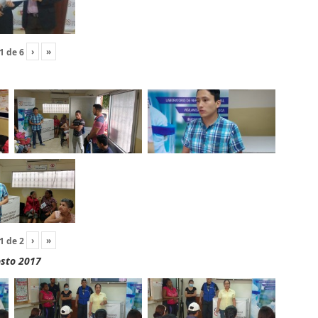
›
»
1
de
6
›
»
1
de
2
osto 2017