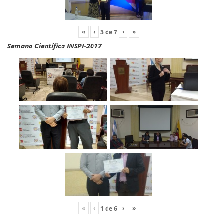
«
‹
›
»
3
de
7
Semana Científica INSPI-2017
«
‹
›
»
1
de
6