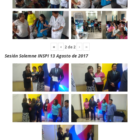
«
‹
›
»
2
de
2
Sesión Solemne INSPI 13 Agosto de 2017