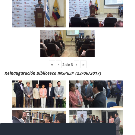
«
‹
›
»
2
de
3
Reinauguración Biblioteca INSPILIP (23/06/2017)