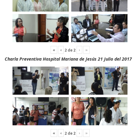
«
‹
›
»
2
de
2
Charla Preventiva Hospital Mariana de Jesús 21 Julio del 2017
«
‹
›
»
2
de
2