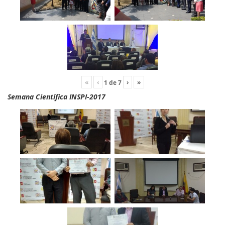
«
‹
›
»
1
de
7
Semana Científica INSPI-2017