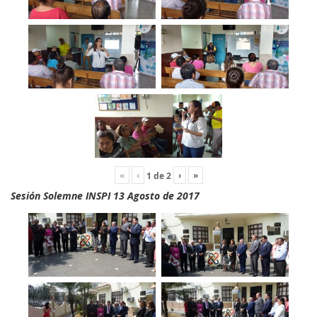
«
‹
›
»
1
de
2
Sesión Solemne INSPI 13 Agosto de 2017