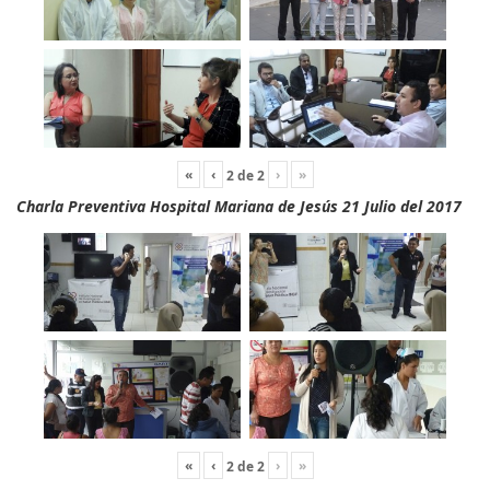
«
‹
›
»
2
de
2
Charla Preventiva Hospital Mariana de Jesús 21 Julio del 2017
«
‹
›
»
2
de
2