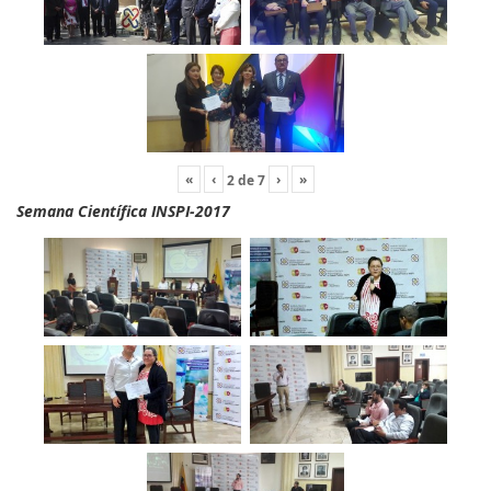
«
‹
›
»
2
de
7
Semana Científica INSPI-2017