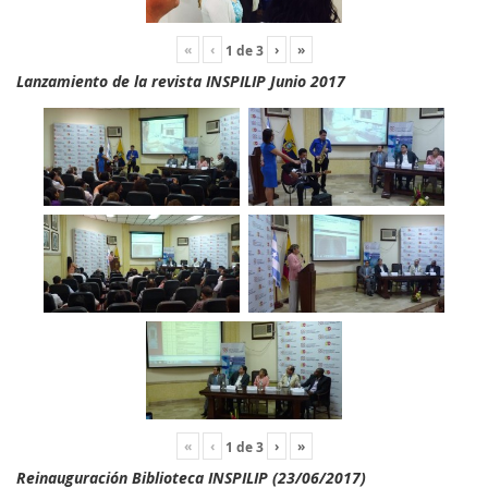
«
‹
›
»
1
de
3
Lanzamiento de la revista INSPILIP Junio 2017
«
‹
›
»
1
de
3
Reinauguración Biblioteca INSPILIP (23/06/2017)