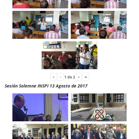
«
‹
›
»
1
de
2
Sesión Solemne INSPI 13 Agosto de 2017