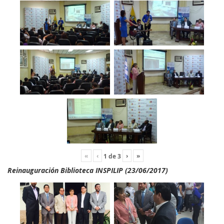
«
‹
›
»
1
de
3
Reinauguración Biblioteca INSPILIP (23/06/2017)