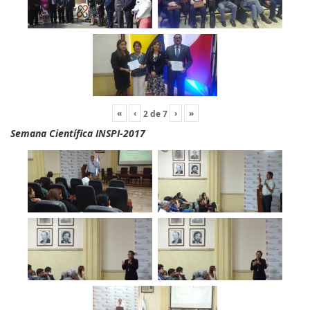
«
‹
›
»
2
de
7
Semana Científica INSPI-2017