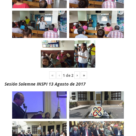
«
‹
›
»
1
de
2
Sesión Solemne INSPI 13 Agosto de 2017