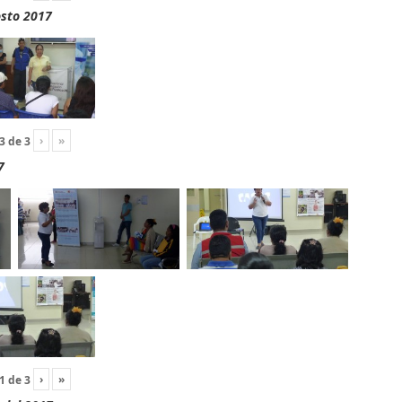
osto 2017
›
»
3
de
3
7
›
»
1
de
3