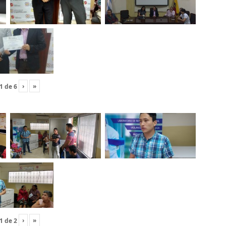
›
»
1
de
6
›
»
1
de
2