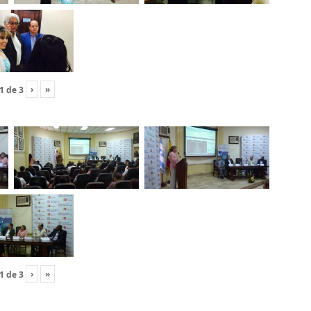
›
»
1
de
3
›
»
1
de
3