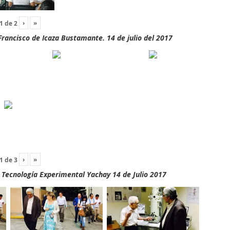
›
»
1
de
2
rancisco de Icaza Bustamante. 14 de julio del 2017
›
»
1
de
3
y Tecnología Experimental Yachay 14 de Julio 2017