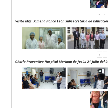
«
‹
Visita Mgs. Ximena Ponce León Subsecretaria de Educación 
«
‹
Charla Preventiva Hospital Mariana de Jesús 21 Julio del 