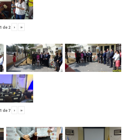
›
»
1
de
2
›
»
1
de
7