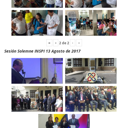
«
‹
›
»
2
de
2
Sesión Solemne INSPI 13 Agosto de 2017