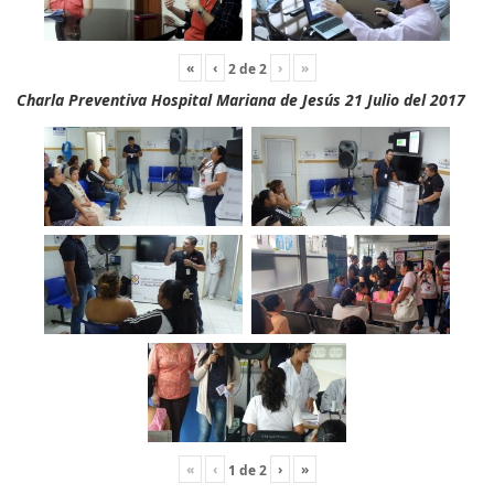
«
‹
›
»
2
de
2
Charla Preventiva Hospital Mariana de Jesús 21 Julio del 2017
«
‹
›
»
1
de
2