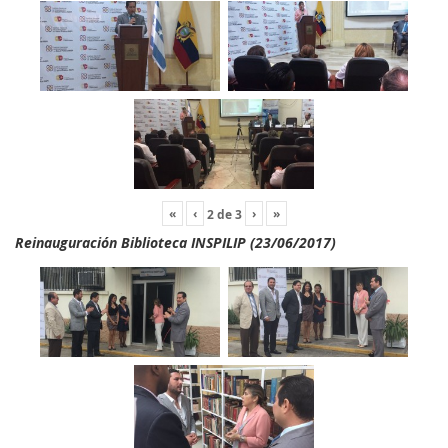
«
‹
›
»
2
de
3
Reinauguración Biblioteca INSPILIP (23/06/2017)