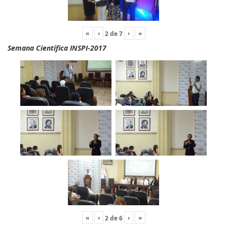
«
‹
›
»
2
de
7
Semana Científica INSPI-2017
«
‹
›
»
2
de
6