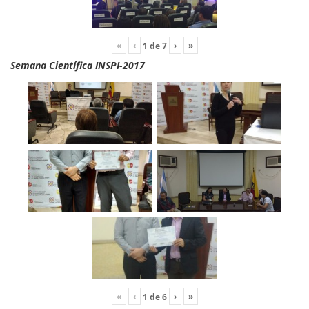
«
‹
›
»
1
de
7
Semana Científica INSPI-2017
«
‹
›
»
1
de
6