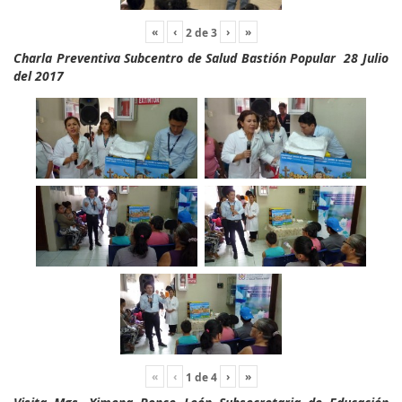
«
‹
›
»
2
de
3
Charla Preventiva Subcentro de Salud Bastión Popular 28 Julio
del 2017
«
‹
›
»
1
de
4