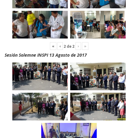
«
‹
›
»
2
de
2
Sesión Solemne INSPI 13 Agosto de 2017