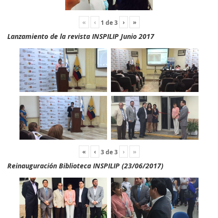
«
‹
›
»
1
de
3
Lanzamiento de la revista INSPILIP Junio 2017
«
‹
›
»
3
de
3
Reinauguración Biblioteca INSPILIP (23/06/2017)