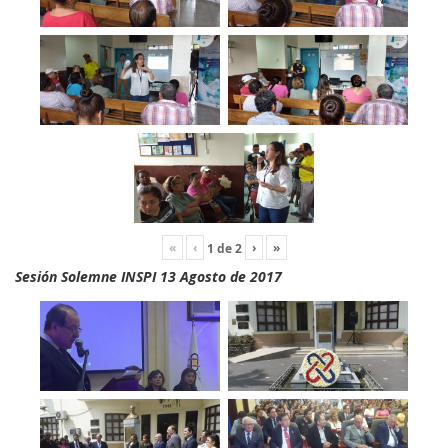
«
‹
›
»
1
de
2
Sesión Solemne INSPI 13 Agosto de 2017