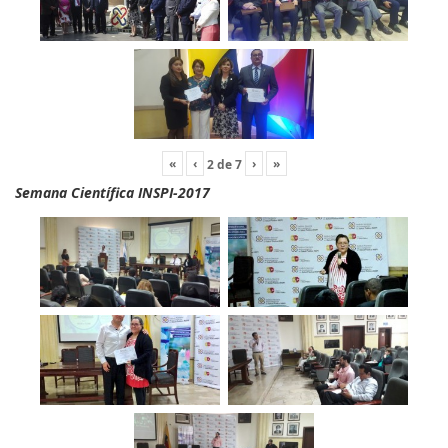
«
‹
›
»
2
de
7
Semana Científica INSPI-2017