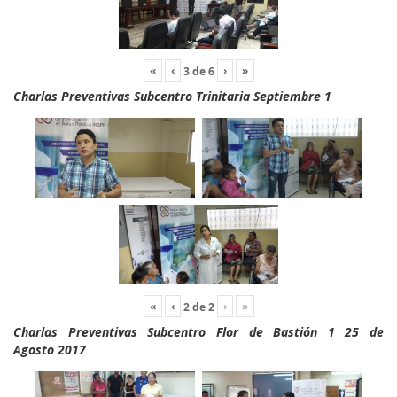
«
‹
›
»
3
de
6
Charlas Preventivas Subcentro Trinitaria Septiembre 1
«
‹
›
»
2
de
2
Charlas Preventivas Subcentro Flor de Bastión 1 25 de
Agosto 2017