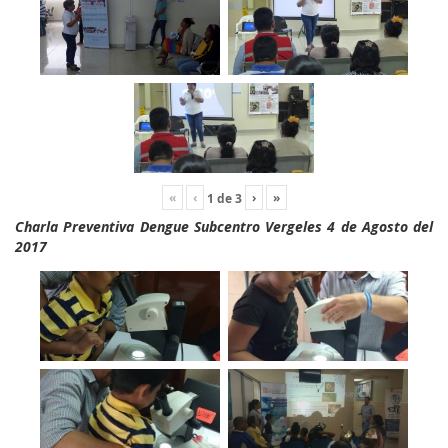
«
‹
›
»
1
de
3
Charla Preventiva Dengue Subcentro Vergeles 4 de Agosto del
2017