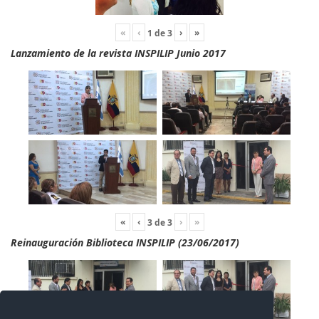
«
‹
›
»
1
de
3
Lanzamiento de la revista INSPILIP Junio 2017
«
‹
›
»
3
de
3
Reinauguración Biblioteca INSPILIP (23/06/2017)