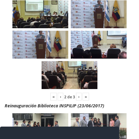
«
‹
›
»
2
de
3
Reinauguración Biblioteca INSPILIP (23/06/2017)