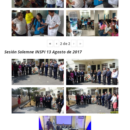
«
‹
›
»
2
de
2
Sesión Solemne INSPI 13 Agosto de 2017