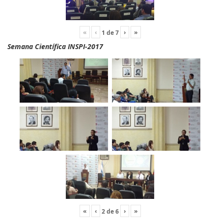
«
‹
›
»
1
de
7
Semana Científica INSPI-2017
«
‹
›
»
2
de
6