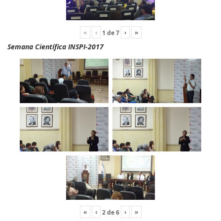
«
‹
›
»
1
de
7
Semana Científica INSPI-2017
«
‹
›
»
2
de
6