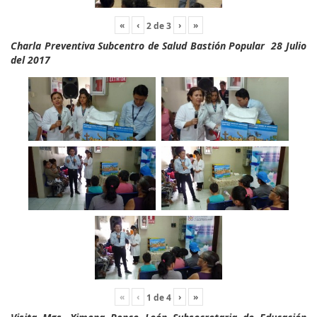
«
‹
›
»
2
de
3
Charla Preventiva Subcentro de Salud Bastión Popular 28 Julio
del 2017
«
‹
›
»
1
de
4