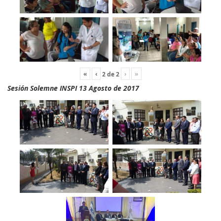
«
‹
›
»
2
de
2
Sesión Solemne INSPI 13 Agosto de 2017