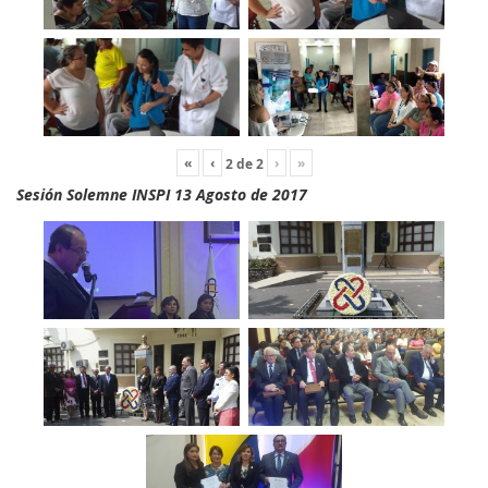
«
‹
›
»
2
de
2
Sesión Solemne INSPI 13 Agosto de 2017