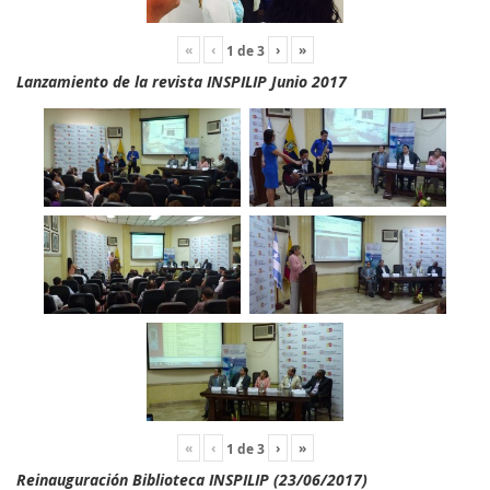
«
‹
›
»
1
de
3
Lanzamiento de la revista INSPILIP Junio 2017
«
‹
›
»
1
de
3
Reinauguración Biblioteca INSPILIP (23/06/2017)