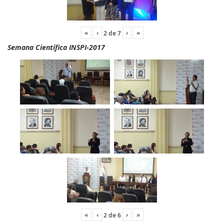
«
‹
›
»
2
de
7
Semana Científica INSPI-2017
«
‹
›
»
2
de
6