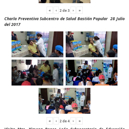
«
‹
›
»
2
de
3
Charla Preventiva Subcentro de Salud Bastión Popular 28 Julio
del 2017
«
‹
›
»
2
de
4