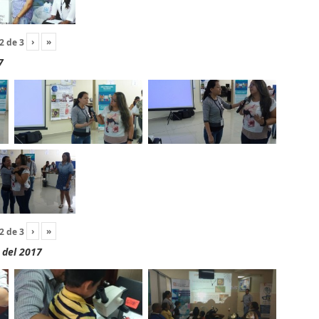
›
»
2
de
3
7
›
»
2
de
3
 del 2017