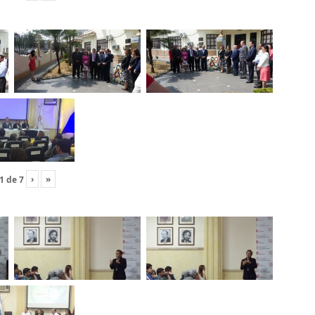
›
»
1
de
7