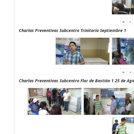
«
‹
Charlas Preventivas Subcentro Trinitaria Septiembre 1
«
‹
Charlas Preventivas Subcentro Flor de Bastión 1 25 de Ag