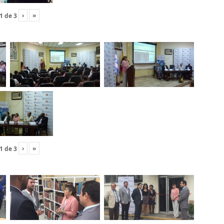
›
»
1
de
3
›
»
1
de
3