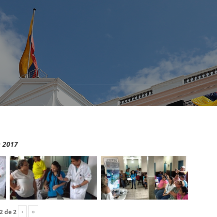
e 2017
›
»
2
de
2