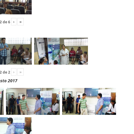
›
»
2
de
6
›
»
2
de
2
osto 2017