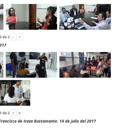
›
»
2
de
2
2017
›
»
1
de
2
rancisco de Icaza Bustamante. 14 de julio del 2017