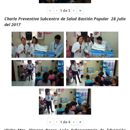
«
‹
›
»
1
de
3
Charla Preventiva Subcentro de Salud Bastión Popular 28 Julio
del 2017
«
‹
›
»
1
de
4