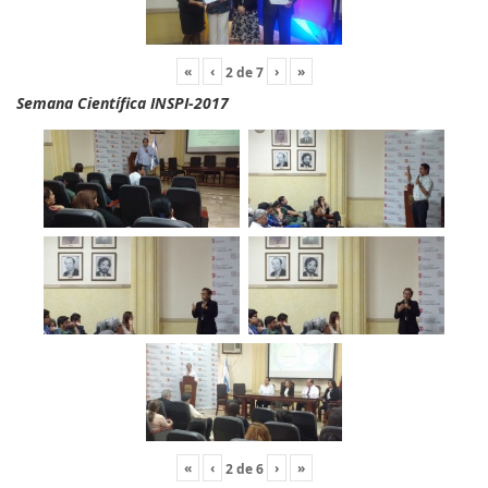
«
‹
›
»
2
de
7
Semana Científica INSPI-2017
«
‹
›
»
2
de
6