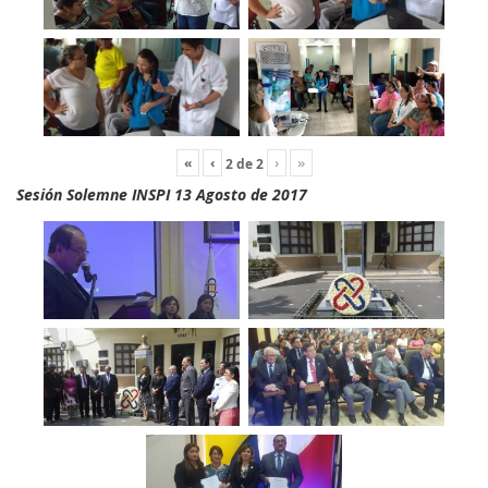
«
‹
›
»
2
de
2
Sesión Solemne INSPI 13 Agosto de 2017