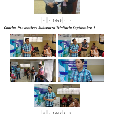
«
‹
›
»
1
de
6
Charlas Preventivas Subcentro Trinitaria Septiembre 1
«
‹
›
»
1
de
2