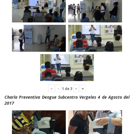
«
‹
›
»
1
de
3
Charla Preventiva Dengue Subcentro Vergeles 4 de Agosto del
2017