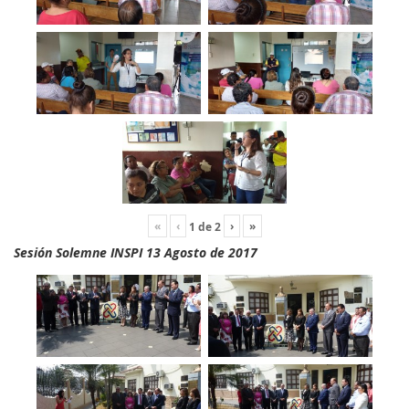
«
‹
›
»
1
de
2
Sesión Solemne INSPI 13 Agosto de 2017