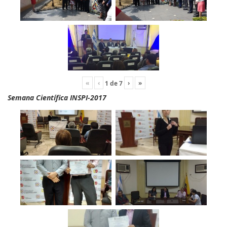
«
‹
›
»
1
de
7
Semana Científica INSPI-2017