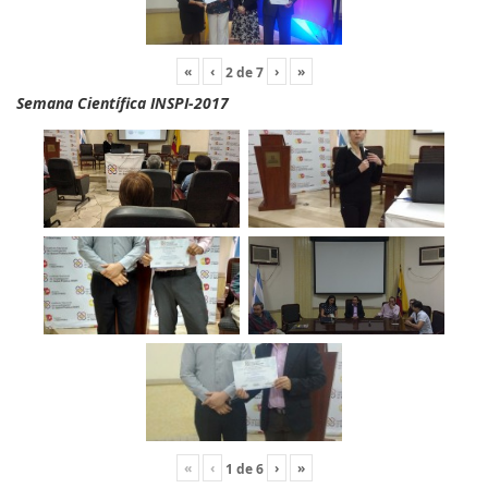
«
‹
›
»
2
de
7
Semana Científica INSPI-2017
«
‹
›
»
1
de
6