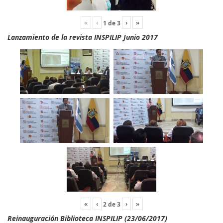
«
‹
›
»
1
de
3
Lanzamiento de la revista INSPILIP Junio 2017
«
‹
›
»
2
de
3
Reinauguración Biblioteca INSPILIP (23/06/2017)