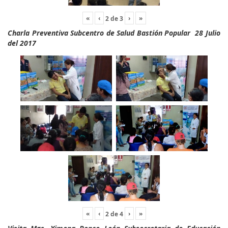
«
‹
›
»
2
de
3
Charla Preventiva Subcentro de Salud Bastión Popular 28 Julio
del 2017
«
‹
›
»
2
de
4