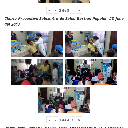
«
‹
›
»
2
de
3
Charla Preventiva Subcentro de Salud Bastión Popular 28 Julio
del 2017
«
‹
›
»
2
de
4