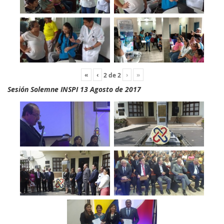
«
‹
›
»
2
de
2
Sesión Solemne INSPI 13 Agosto de 2017