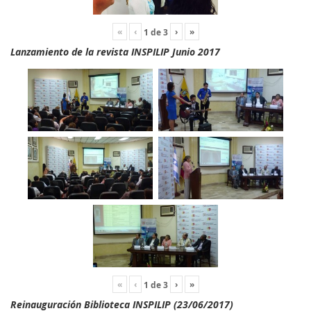
«
‹
›
»
1
de
3
Lanzamiento de la revista INSPILIP Junio 2017
«
‹
›
»
1
de
3
Reinauguración Biblioteca INSPILIP (23/06/2017)