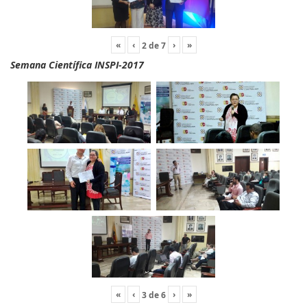
«
‹
›
»
2
de
7
Semana Científica INSPI-2017
«
‹
›
»
3
de
6