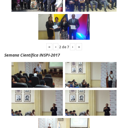
«
‹
›
»
2
de
7
Semana Científica INSPI-2017