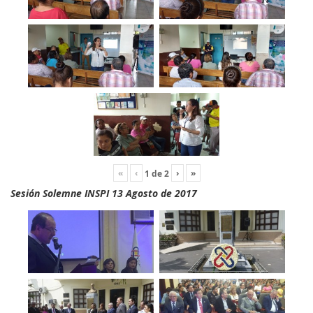
«
‹
›
»
1
de
2
Sesión Solemne INSPI 13 Agosto de 2017