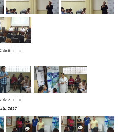
›
»
2
de
6
›
»
2
de
2
osto 2017