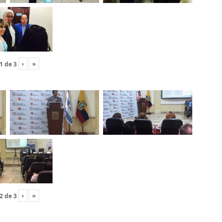
›
»
1
de
3
›
»
2
de
3