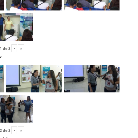
›
»
1
de
3
7
›
»
2
de
3