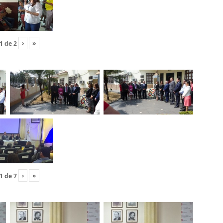
›
»
1
de
2
›
»
1
de
7