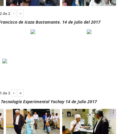
›
»
2
de
2
rancisco de Icaza Bustamante. 14 de julio del 2017
›
»
1
de
3
y Tecnología Experimental Yachay 14 de Julio 2017