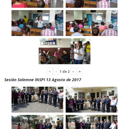
«
‹
›
»
1
de
2
Sesión Solemne INSPI 13 Agosto de 2017