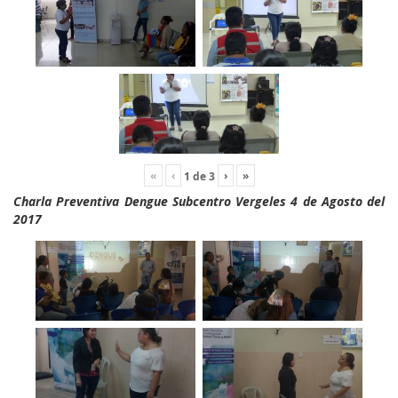
«
‹
›
»
1
de
3
Charla Preventiva Dengue Subcentro Vergeles 4 de Agosto del
2017