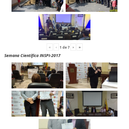
«
‹
›
»
1
de
7
Semana Científica INSPI-2017