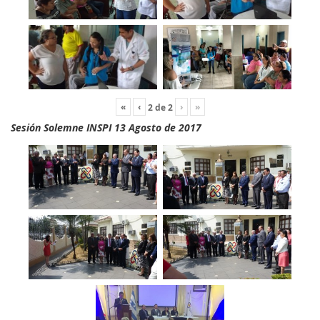
«
‹
›
»
2
de
2
Sesión Solemne INSPI 13 Agosto de 2017