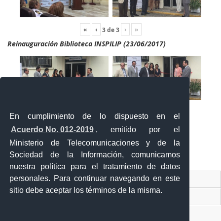
«
‹
›
»
3
de
3
Reinauguración Biblioteca INSPILIP (23/06/2017)
En cumplimiento de lo dispuesto en el
Acuerdo No. 012-2019
, emitido por el
Ministerio de Telecomunicaciones y de la
Sociedad de la Información, comunicamos
«
‹
›
»
2
de
2
nuestra política para el tratamiento de datos
personales. Para continuar navegando en este
Contacto Ciudadano Digital
sitio debe aceptar los términos de la misma.
Portal Trámites Ciudadanos
Sistema Nacional de Información (SNI)