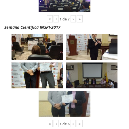
«
‹
›
»
1
de
7
Semana Científica INSPI-2017
«
‹
›
»
1
de
6