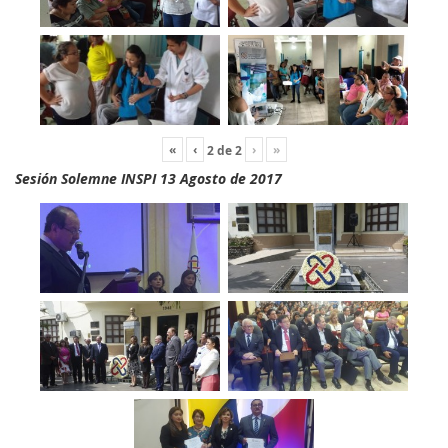
«
‹
›
»
2
de
2
Sesión Solemne INSPI 13 Agosto de 2017