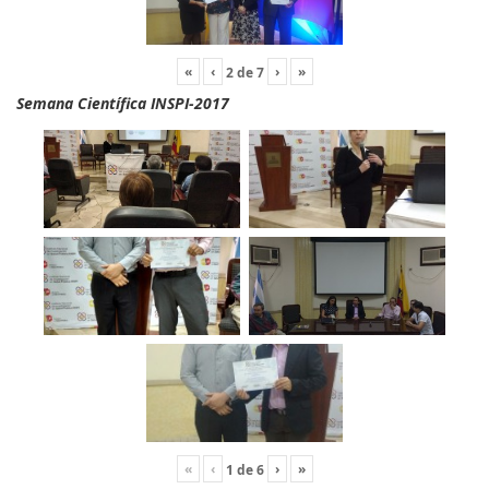
«
‹
›
»
2
de
7
Semana Científica INSPI-2017
«
‹
›
»
1
de
6