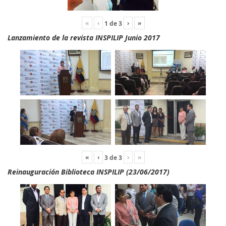
«
‹
›
»
1
de
3
Lanzamiento de la revista INSPILIP Junio 2017
«
‹
›
»
3
de
3
Reinauguración Biblioteca INSPILIP (23/06/2017)