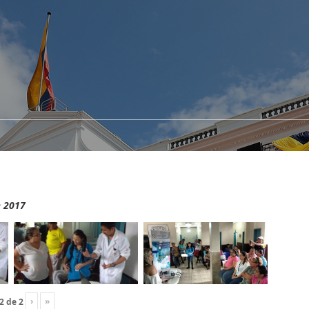
e 2017
›
»
2
de
2