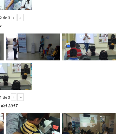
›
»
2
de
3
7
›
»
1
de
3
 del 2017