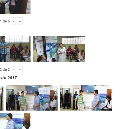
›
»
1
de
6
›
»
2
de
2
osto 2017