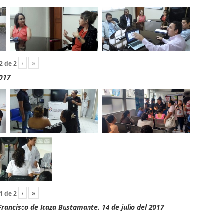
›
»
2
de
2
2017
›
»
1
de
2
rancisco de Icaza Bustamante. 14 de julio del 2017