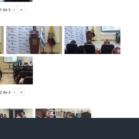
›
»
1
de
3
›
»
2
de
3