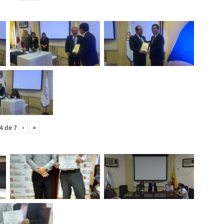
›
»
4
de
7