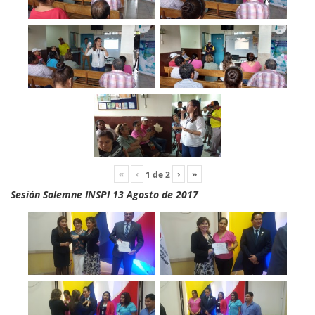
«
‹
›
»
1
de
2
Sesión Solemne INSPI 13 Agosto de 2017