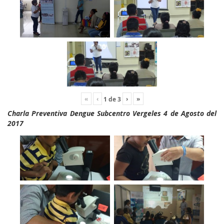
«
‹
›
»
1
de
3
Charla Preventiva Dengue Subcentro Vergeles 4 de Agosto del
2017