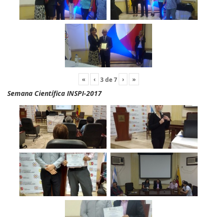
«
‹
›
»
3
de
7
Semana Científica INSPI-2017