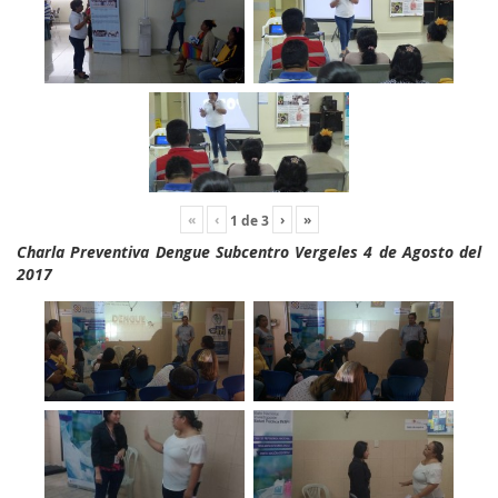
«
‹
›
»
1
de
3
Charla Preventiva Dengue Subcentro Vergeles 4 de Agosto del
2017