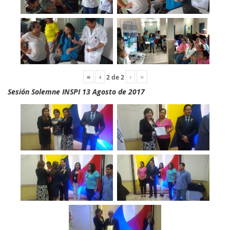
«
‹
›
»
2
de
2
Sesión Solemne INSPI 13 Agosto de 2017