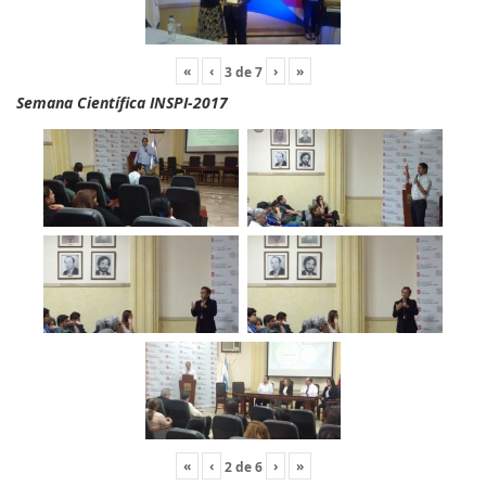
«
‹
›
»
3
de
7
Semana Científica INSPI-2017
«
‹
›
»
2
de
6