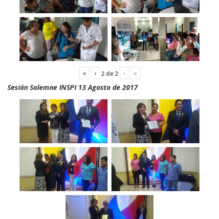
«
‹
›
»
2
de
2
Sesión Solemne INSPI 13 Agosto de 2017