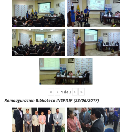
«
‹
›
»
1
de
3
Reinauguración Biblioteca INSPILIP (23/06/2017)