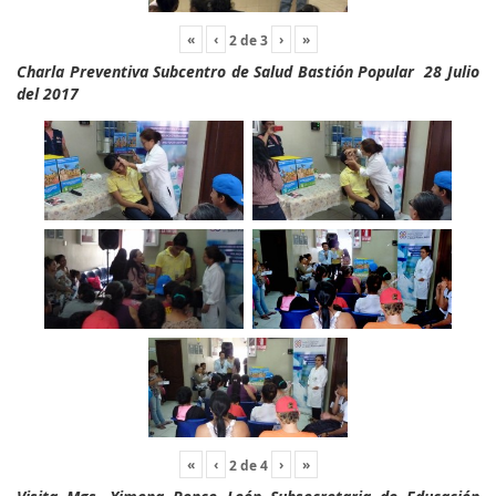
«
‹
›
»
2
de
3
Charla Preventiva Subcentro de Salud Bastión Popular 28 Julio
del 2017
«
‹
›
»
2
de
4