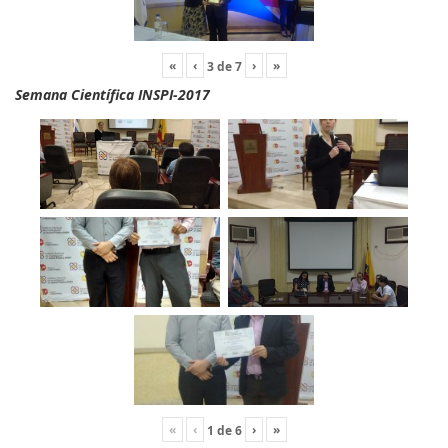
«
‹
›
»
3
de
7
Semana Científica INSPI-2017
«
‹
›
»
1
de
6