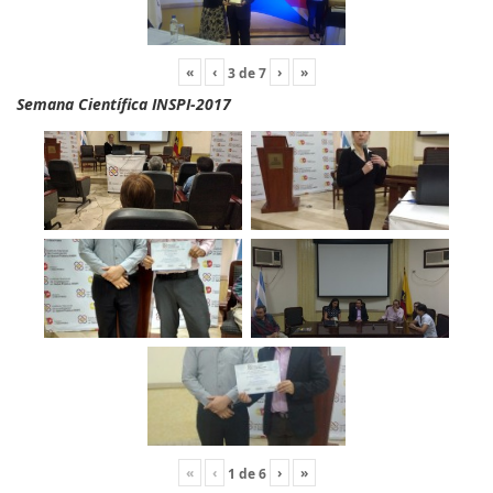
«
‹
›
»
3
de
7
Semana Científica INSPI-2017
«
‹
›
»
1
de
6