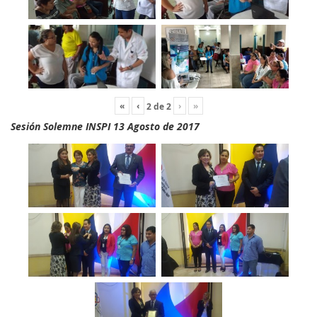
«
‹
›
»
2
de
2
Sesión Solemne INSPI 13 Agosto de 2017