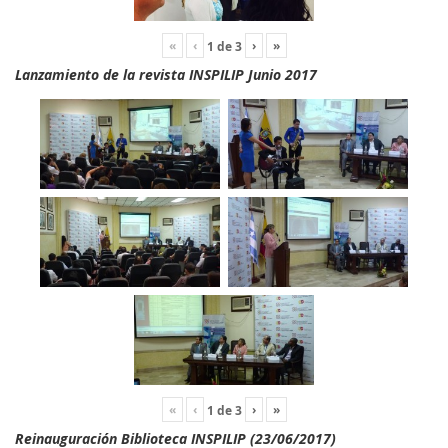
«
‹
›
»
1
de
3
Lanzamiento de la revista INSPILIP Junio 2017
«
‹
›
»
1
de
3
Reinauguración Biblioteca INSPILIP (23/06/2017)