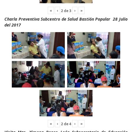
«
‹
›
»
2
de
3
Charla Preventiva Subcentro de Salud Bastión Popular 28 Julio
del 2017
«
‹
›
»
2
de
4