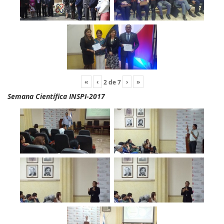
«
‹
›
»
2
de
7
Semana Científica INSPI-2017