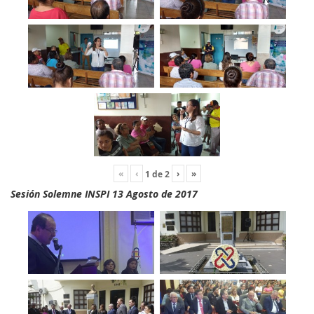
«
‹
›
»
1
de
2
Sesión Solemne INSPI 13 Agosto de 2017