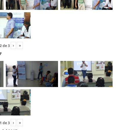
›
»
2
de
3
7
›
»
1
de
3