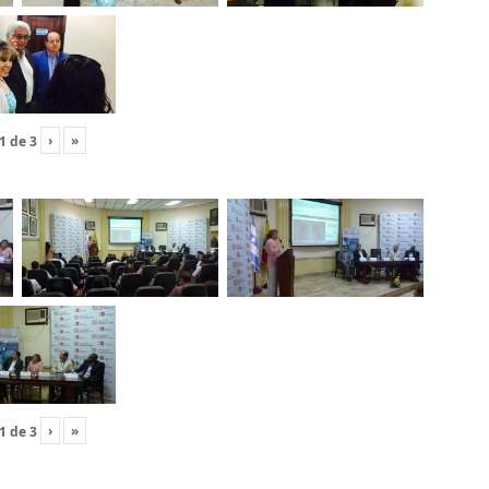
›
»
1
de
3
›
»
1
de
3