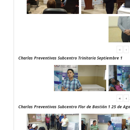
«
‹
Charlas Preventivas Subcentro Trinitaria Septiembre 1
«
‹
Charlas Preventivas Subcentro Flor de Bastión 1 25 de Ag