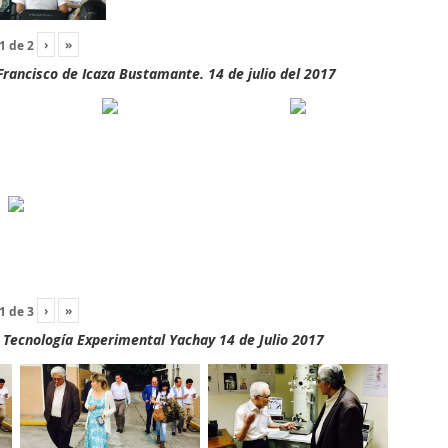
›
»
1
de
2
rancisco de Icaza Bustamante. 14 de julio del 2017
›
»
1
de
3
y Tecnología Experimental Yachay 14 de Julio 2017