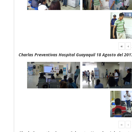
«
‹
Charlas Preventivas Hospital Guayaquil 18 Agosto del 201
«
‹