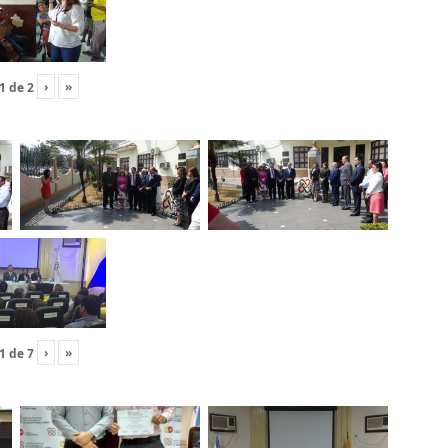
›
»
1
de
2
›
»
1
de
7