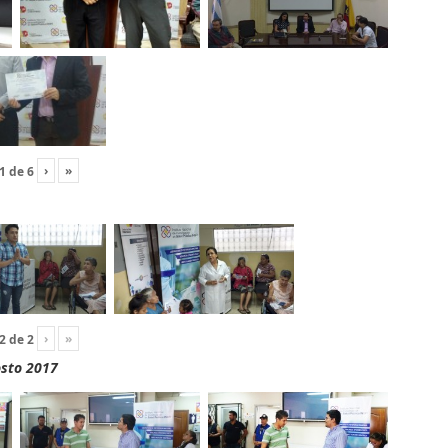
›
»
1
de
6
›
»
2
de
2
osto 2017